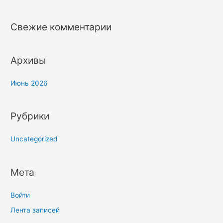
f
o
Свежие комментарии
r
:
Архивы
Июнь 2026
Рубрики
Uncategorized
Мета
Войти
Лента записей