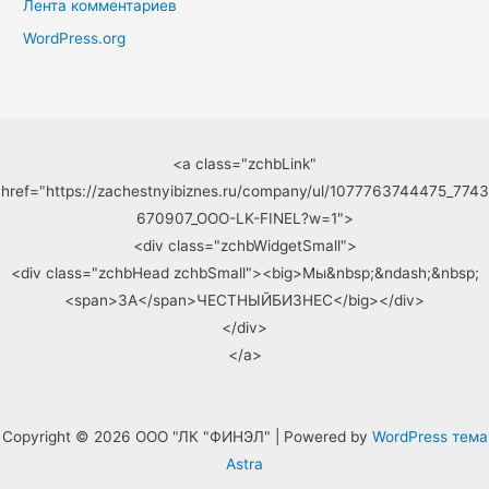
Лента комментариев
WordPress.org
<a class="zchbLink"
href="https://zachestnyibiznes.ru/company/ul/1077763744475_7743
670907_OOO-LK-FINEL?w=1">
<div class="zchbWidgetSmall">
<div class="zchbHead zchbSmall"><big>Мы&nbsp;&ndash;&nbsp;
<span>ЗА</span>ЧЕСТНЫЙБИЗНЕС</big></div>
</div>
</a>
Copyright © 2026 ООО "ЛК "ФИНЭЛ" | Powered by
WordPress тема
Astra